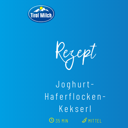
Direkt
zum
Inhalt
Rezept
Joghurt-
Haferflocken-
Kekserl
35 MIN
MITTEL