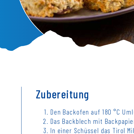
Zubereitung
Den Backofen auf 180 °C Uml
Das Backblech mit Backpapie
In einer Schüssel das Tirol Mi