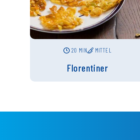
20 MIN
MITTEL
Florentiner
Fußzeilenmenü