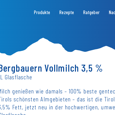
Hauptnavigation
Produkte
Rezepte
Ratgeber
Nac
Bergbauern Vollmilch 3,5 %
1L Glasflasche
Milch genießen wie damals – 100% beste gente
Tirols schönsten Almgebieten – das ist die Tiro
3,5% Fett, jetzt neu in der hochwertigen, umw
Glasflasche.