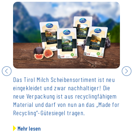
Das Tirol Milch Scheibensortiment ist neu
Mehrw
eingekleidet und zwar nachhaltiger! Die
Berei
neue Verpackung ist aus recyclingfähigem
Mehr
Material und darf von nun an das „Made for
wurde
Recycling“-Gütesiegel tragen.
Flasc
bring
Mehr lesen
Supe