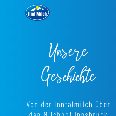
Direkt
zum
Inhalt
Unsere
Geschichte
Von der Inntalmilch über
den Milchhof Innsbruck