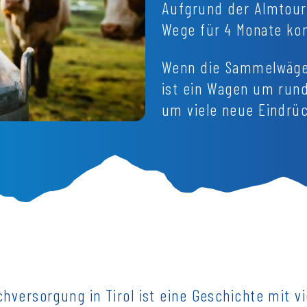
Aufgrund der Almtoure
Wege für 4 Monate ko
Wenn die Sammelwäge
ist ein Wagen um rund
um viele neue Eindrüc
chversorgung in Tirol ist eine Geschichte mit v