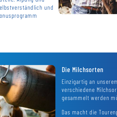
elbstverständlich und
-Bonusprogramm
Die Milchsorten
Einzigartig an unsere
verschiedene Milchsor
gesammelt werden mü
Das macht die Touren