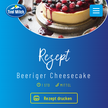
Direkt
zum
Inhalt
Rezept
Beeriger Cheesecake
1 STD
MITTEL
Rezept drucken