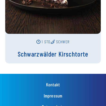
1 STD
SCHWER
Schwarzwälder Kirschtorte
Fußzeilenmenü
Kontakt
Impressum