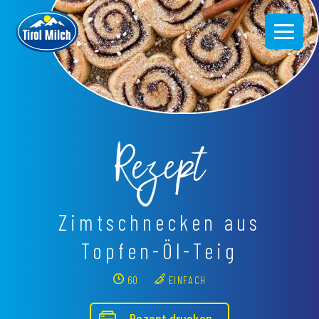
Direkt
zum
Inhalt
Rezept
Zimtschnecken aus
Topfen-Öl-Teig
60
EINFACH
Rezept drucken