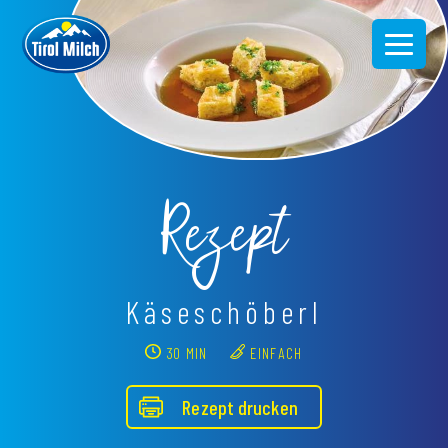
Direkt
zum
Inhalt
Rezept
Käseschöberl
30 MIN
EINFACH
Rezept drucken