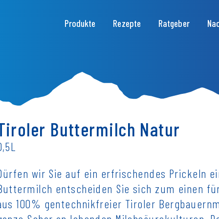
Hauptnavigation
Produkte
Rezepte
Ratgeber
Nac
Tiroler Buttermilch Natur
0,5L
Dürfen wir Sie auf ein erfrischendes Prickeln ei
Buttermilch entscheiden Sie sich zum einen fü
aus 100% gentechnikfreier Tiroler Bergbauern
ganze Schar an lebenden Milchsäurekulturen. Da