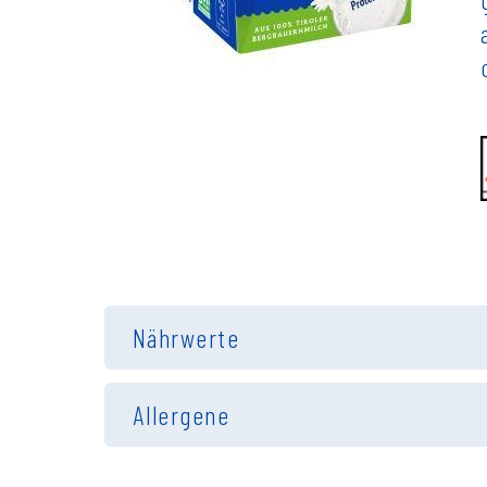
Nährwerte
Allergene
Energie
Milch