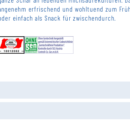
angenehm erfrischend und wohltuend zum Früh
oder einfach als Snack für zwischendurch.
Durchschnittliche Nährwerte pro 100g