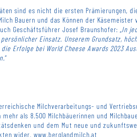
itäten sind es nicht die ersten Prämierungen, d
 Milch Bauern und das Können der Käsemeister 
auch Geschäftsführer Josef Braunshofer: „
In je
persönlicher Einsatz. Unserem Grundsatz, höc
die Erfolge bei World Cheese Awards 2023 Ausd
n.
“
terreichische Milchverarbeitungs- und Vertrie
 mehr als 8.500 Milchbäuerinnen und Milchbauer
itätsdenken und dem Mut neue und zukunftswei
ukten wider.
www.berglandmilch.at